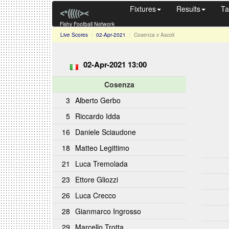
Fixtures
Results
Ta
Fishy Football Network
Live Scores
02-Apr-2021
Cosenza v Ascoli
02-Apr-2021 13:00
Cosenza
3
Alberto Gerbo
5
Riccardo Idda
16
Daniele Sciaudone
18
Matteo Legittimo
21
Luca Tremolada
23
Ettore Gliozzi
26
Luca Crecco
28
Gianmarco Ingrosso
29
Marcello Trotta