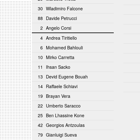
30
Wladimiro Falcone
88
Davide Petrucci
2
Angelo Corsi
4
Andrea Tiritiello
6
Mohamed Bahlouli
10
Mirko Carretta
11
Ihsan Sacko
13
Devid Eugene Bouah
14
Raffaele Schiavi
19
Brayan Vera
22
Umberto Saracco
25
Ben Lhassine Kone
42
Georgios Antzoulas
79
Gianluigi Sueva