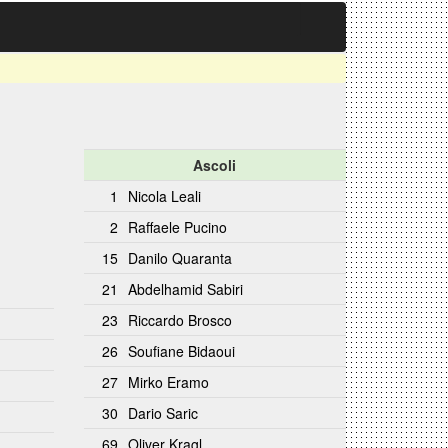
Ascoli
1
Nicola Leali
2
Raffaele Pucino
15
Danilo Quaranta
21
Abdelhamid Sabiri
23
Riccardo Brosco
26
Soufiane Bidaoui
27
Mirko Eramo
30
Dario Saric
69
Oliver Kragl