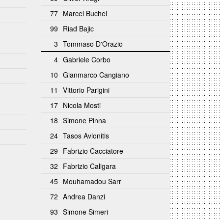
77
Marcel Buchel
99
Riad Bajic
3
Tommaso D'Orazio
4
Gabriele Corbo
10
Gianmarco Cangiano
11
Vittorio Parigini
17
Nicola Mosti
18
Simone Pinna
24
Tasos Avlonitis
29
Fabrizio Cacciatore
32
Fabrizio Caligara
45
Mouhamadou Sarr
72
Andrea Danzi
93
Simone Simeri