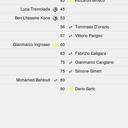
45
Riccardo Brosco
Luca Tremolada
45
Ben Lhassine Kone
53
56
Tommaso D'orazio
57
Vittorio Parigini
Gianmarco Ingrosso
60
63
Fabrizio Caligara
75
Gianmarco Cangiano
75
Simone Simeri
Mohamed Bahlouli
80
90
Dario Saric