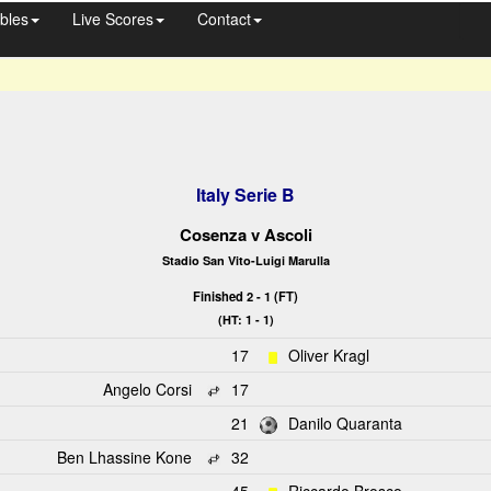
bles
Live Scores
Contact
Italy Serie B
Cosenza
v
Ascoli
Stadio San Vito-Luigi Marulla
Finished 2 - 1 (FT)
(HT: 1 - 1)
17
Oliver Kragl
Angelo Corsi
17
21
Danilo Quaranta
Ben Lhassine Kone
32