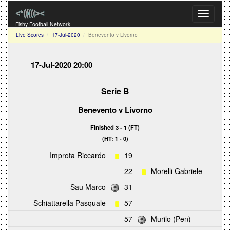
Toggle
navigati
Fishy Football Network
Live Scores
17-Jul-2020
Benevento v Livorno
17-Jul-2020 20:00
Serie B
Benevento
v
Livorno
Finished 3 - 1 (FT)
(HT: 1 - 0)
Improta Riccardo
19
22
Morelli Gabriele
Sau Marco
31
Schiattarella Pasquale
57
57
Murilo (Pen)