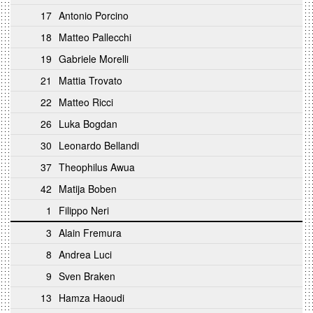
17
Antonio Porcino
18
Matteo Pallecchi
19
Gabriele Morelli
21
Mattia Trovato
22
Matteo Ricci
26
Luka Bogdan
30
Leonardo Bellandi
37
Theophilus Awua
42
Matija Boben
1
Filippo Neri
3
Alain Fremura
8
Andrea Luci
9
Sven Braken
13
Hamza Haoudi