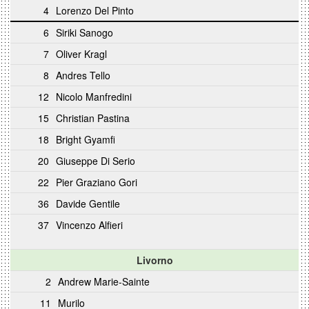
4
Lorenzo Del Pinto
6
Siriki Sanogo
7
Oliver Kragl
8
Andres Tello
12
Nicolo Manfredini
15
Christian Pastina
18
Bright Gyamfi
20
Giuseppe Di Serio
22
Pier Graziano Gori
36
Davide Gentile
37
Vincenzo Alfieri
Livorno
2
Andrew Marie-Sainte
11
Murilo